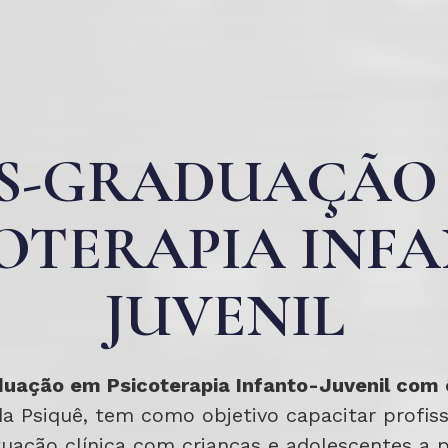
S-GRADUAÇÃO
OTERAPIA INF
JUVENIL
uação em Psicoterapia Infanto-Juvenil com 
da Psiquê, tem como objetivo capacitar profiss
ação clínica com crianças e adolescentes a pa