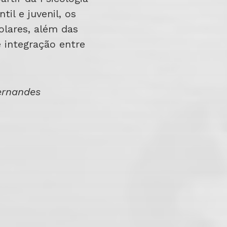
il e juvenil, os
olares, além das
e integração entre
ernandes