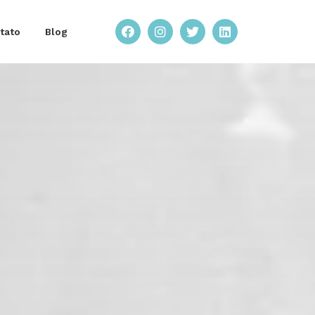
tato
Blog