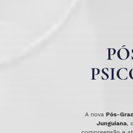
PÓ
PSIC
A nova
Pós-Grad
Junguiana
, 
compreensão e atu